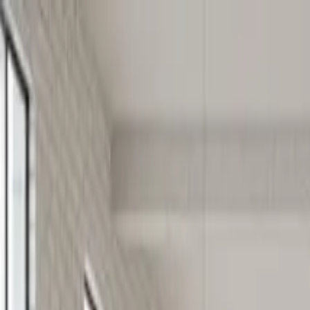
OfficePhoneBooth
|
QAkustik
Accueil
Pods
Blog
Installations
À propos
Contact
Français