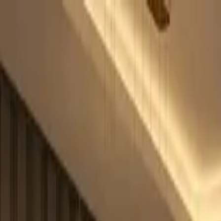
OfficePhoneBooth
|
QAkustik
Inicio
Pods
Blog
Instalaciones
Nosotros
Contacto
Español